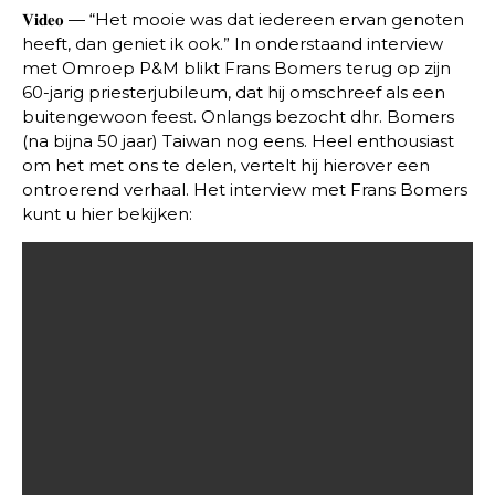
𝐕𝐢𝐝𝐞𝐨 — “Het mooie was dat iedereen ervan genoten
heeft, dan geniet ik ook.” In onderstaand interview
met Omroep P&M blikt Frans Bomers terug op zijn
60-jarig priesterjubileum, dat hij omschreef als een
buitengewoon feest. Onlangs bezocht dhr. Bomers
(na bijna 50 jaar) Taiwan nog eens. Heel enthousiast
om het met ons te delen, vertelt hij hierover een
ontroerend verhaal. Het interview met Frans Bomers
kunt u hier bekijken: