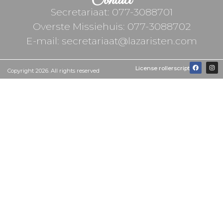
Contact
Secretariaat: 077-3088701
Overste Missiehuis: 077-3088702
E-mail: secretariaat@lazaristen.com
License rollerscript
Copyright 2026. All rights reserved