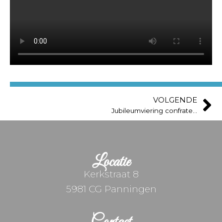
VOLGENDE
Jubileumviering confrater Frans Bomers in Lent bij Nijmegen​
Locatie
Kerkstraat 8
5981 CG Panningen