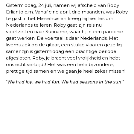
Gistermiddag, 24 juli, namen wij afscheid van Roby
Erlianto c.m. Vanaf eind april, drie maanden, was Roby
te gast in het Missiehuis en kreeg hij hier les om
Nederlands te leren. Roby gaat zijn reis nu
voortzetten naar Suriname, waar hij in een parochie
gaat werken. De voertaal is daar Nederlands. Met
livemuziek op de gitaar, een stukje vlaai en gezellig
samenzijn is gistermiddag een prachtige periode
afgesloten. Roby, je bracht veel vrolijkheid en hebt
ons echt verblijdt! Het was een hele bijzondere,
prettige tijd samen en we gaan je heel zeker missen!
“𝘞𝘦 𝘩𝘢𝘥 𝘫𝘰𝘺, 𝘸𝘦 𝘩𝘢𝘥 𝘧𝘶𝘯. 𝘞𝘦 𝘩𝘢𝘥 𝘴𝘦𝘢𝘴𝘰𝘯𝘴 𝘪𝘯 𝘵𝘩𝘦 𝘴𝘶𝘯.”