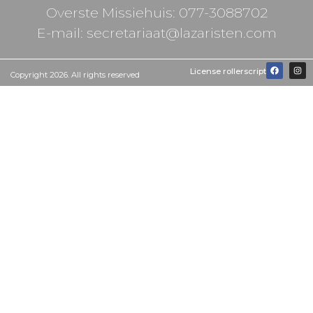
Overste Missiehuis: 077-3088702
E-mail: secretariaat@lazaristen.com
License rollerscript
Copyright 2026. All rights reserved